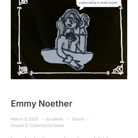
Emmy Noether
March 3, 2025
by
admin
Giochi
Scuola S. Caterina Da Siena