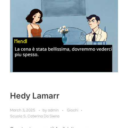
Hedy Lamarr
March 3, 2025
by
admin
Giochi
Scuola S. Caterina Da Siena