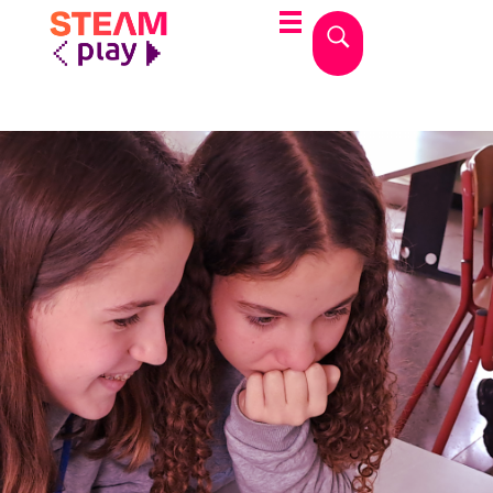
STEAMplay
Le materie STEAM tra gioco e apprendimento