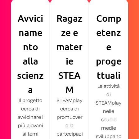
Avvici
Ragaz
Comp
name
ze e
etenz
nto
mater
e
alla
ie
proge
scienz
STEA
ttuali​
Le attività
a
M​
di
Il progetto
STEAMplay
STEAMplay
cerca di
cerca di
nelle
avvicinare i
promuover
scuole
più giovani
e la
medie
ai temi
partecipazi
sviluppano