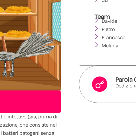
3D
Team
Davide
Pietro
Francesco
Melany
Parola 
Dedizion
e infettive (già, prima di
izzazione, che consiste nel
 i batteri patogeni senza