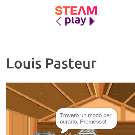
STEAMplay
Le materie STEAM tra gioco e apprendimento
Louis Pasteur