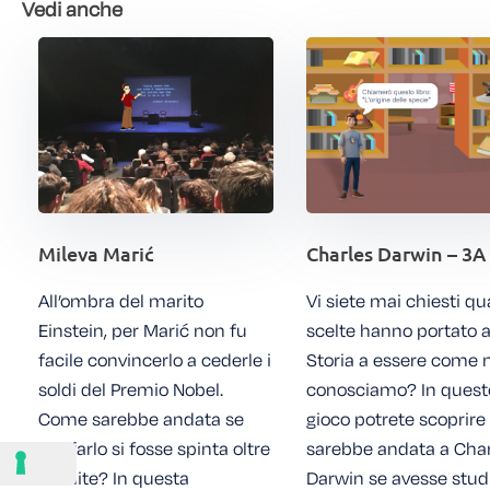
Vedi anche
Mileva Marić
Charles Darwin – 3A
All’ombra del marito
Vi siete mai chiesti q
Einstein, per Marić non fu
scelte hanno portato a
facile convincerlo a cederle i
Storia a essere come n
soldi del Premio Nobel.
conosciamo? In quest
Come sarebbe andata se
gioco potrete scoprir
per farlo si fosse spinta oltre
sarebbe andata a Char
il limite? In questa
Darwin se avesse stud