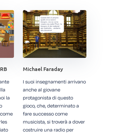
 RB
Michael Faraday
uante
I suoi insegnamenti arrivano
lla
anche al giovane
oi la
protagonista di questo
o
gioco, che, determinato a
e come
fare successo come
les
musicista, si troverà a dover
iato
costruire una radio per