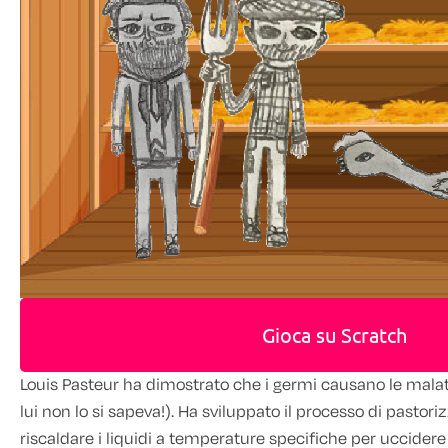
Gioca su Scratch
Louis Pasteur ha dimostrato che i germi causano le malatti
lui non lo si sapeva!). Ha sviluppato il processo di pastor
riscaldare i liquidi a temperature specifiche per uccidere