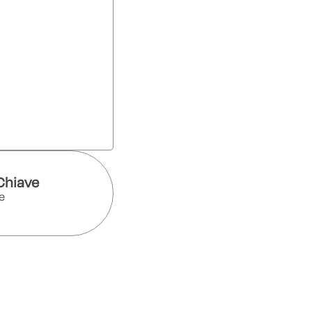
Chiave
e