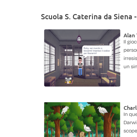
Scuola S. Caterina da Siena 
Alan 
Il gi
person
irresi
un sim
Charl
In qu
Darwin
scoper