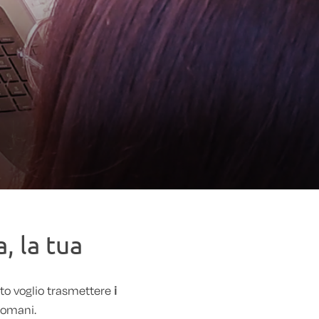
, la tua
to voglio trasmettere
i
domani.