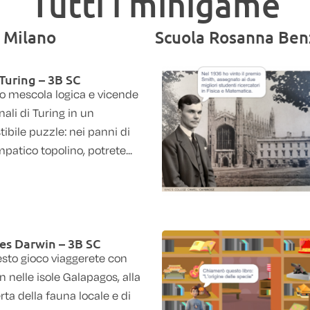
Tutti i minigame
- Milano
Scuola Rosanna Benz
Turing – 3B SC
oco mescola logica e vicende
ali di Turing in un
stibile puzzle: nei panni di
patico topolino, potrete...
es Darwin – 3B SC
esto gioco viaggerete con
 nelle isole Galapagos, alla
ta della fauna locale e di