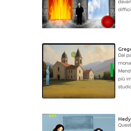
davant
difficil
Greg
Dal pa
monas
Mendel
più i
studio.
Hedy
Questo