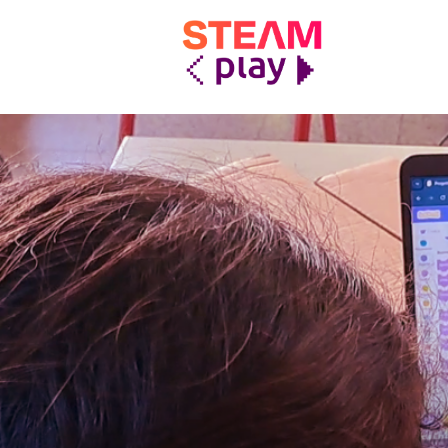
STEAMplay
Le materie STEAM tra gioco e apprendimento