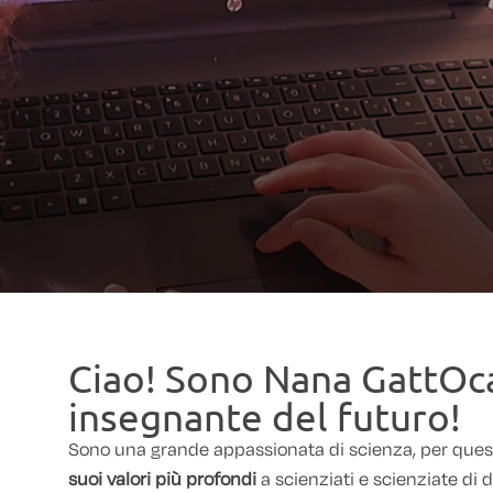
Ciao! Sono Nana GattOca
insegnante del futuro!
Sono una grande appassionata di scienza, per ques
suoi valori più profondi
a scienziati e scienziate di 