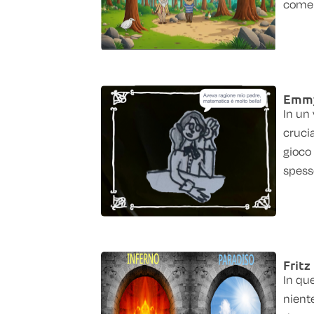
come l
Emmy
In un 
crucia
gioco 
spesso
Fritz
In que
nient