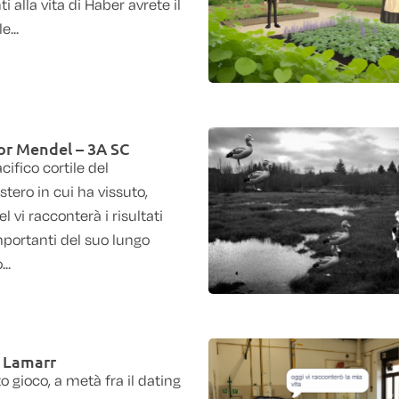
i alla vita di Haber avrete il
e...
or Mendel – 3A SC
cifico cortile del
tero in cui ha vissuto,
 vi racconterà i risultati
mportanti del suo lungo
..
 Lamarr
 gioco, a metà fra il dating