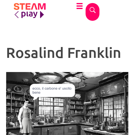
STEAMplay
Le materie STEAM tra gioco e apprendimento
Rosalind Franklin