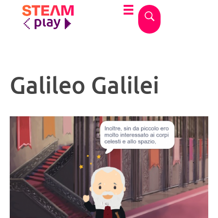
STEAMplay
Le materie STEAM tra gioco e apprendimento
Galileo Galilei