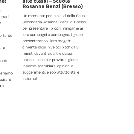
na!
alle classi – Scuola
Rosanna Benzi (Bresso)
i
Un momento per le classi della Scuola
rso il
Secondaria Rosanna Brenzi di Bresso
o
per presentare i propri minigame ai
loro compagni e compagne. I gruppi
ortante
presenteranno i loro progetti
cimentandosi in veloci pitch da 3
 il
minuti davanti ad altre classi:
un’occasione per provare i giochi
mente
insieme, scambiarsi opinioni e
suggerimenti, e soprattutto stare
speriamo
insieme!
spirare
oro