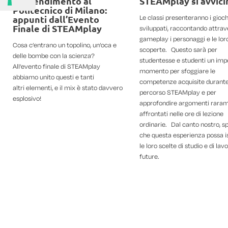
apprendimento al
STEAMplay si avvici
Politecnico di Milano:
appunti dall’Evento
Le classi presenteranno i gioch
Finale di STEAMplay
sviluppati, raccontando attrave
gameplay i personaggi e le lor
Cosa c’entrano un topolino, un’oca e
scoperte. Questo sarà per
delle bombe con la scienza?
studentesse e studenti un imp
All’evento finale di STEAMplay
momento per sfoggiare le
abbiamo unito questi e tanti
competenze acquisite durante
altri elementi, e il mix è stato davvero
percorso STEAMplay e per
esplosivo!
approfondire argomenti rara
affrontati nelle ore di lezione
ordinarie. Dal canto nostro, 
che questa esperienza possa i
le loro scelte di studio e di lav
future.